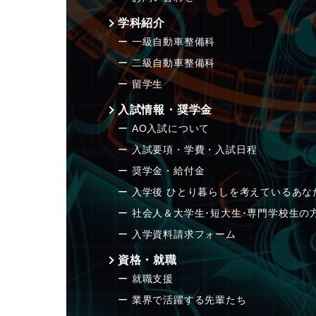
学科紹介
一級自動車整備科
二級自動車整備科
留学生
入試情報・奨学金
AO入試について
入試要項・学費・入試日程
奨学金・給付金
入学後 ひとり暮らしを考えているあな
社会人＆大学生･短大生･専門学校生の
入学資料請求フォーム
資格・就職
就職支援
業界で活躍する先輩たち