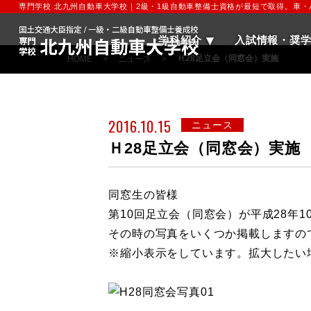
専門学校 北九州自動車大学校｜2級・1級自動車整備士資格が最短で取得。車
学科紹介
入試情報・奨
Ｈ28足立会（同窓会）実施
HOME
>
ニュース
>
2016.10.15
ニュース
Ｈ28足立会（同窓会）実施
同窓生の皆様
第10回足立会（同窓会）が平成28年
その時の写真をいくつか掲載しますの
※縮小表示をしています。拡大したい