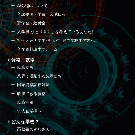
AO入試について
入試要項・学費・入試日程
奨学金・給付金
入学後 ひとり暮らしを考えているあなたに
社会人＆大学生･短大生･専門学校生の方へ
入学資料請求フォーム
資格・就職
就職支援
業界で活躍する先輩たち
国家資格試験対策
取得できる資格
就職実績
求人企業様へ
どんな学校？
高校生のみなさんへ