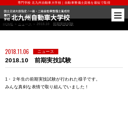
専門学校 北九州自動車大学校｜自動車整備士資格を最短で取得
2018.10 前期実技試験
HOME
>
ニュース
>
2018.11.06
ニュース
2018.10 前期実技試験
1・２年生の前期実技試験が行われた様子です。
みんな真剣な表情で取り組んでいました！