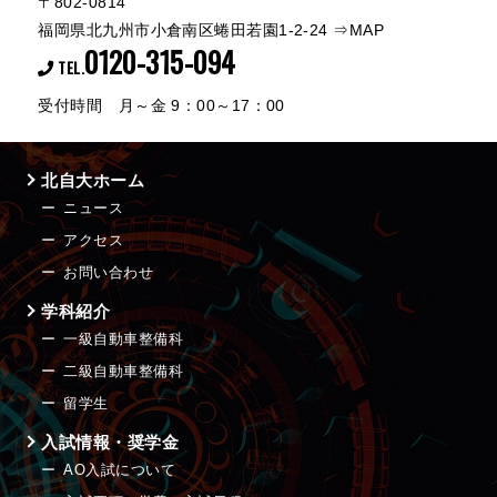
〒802-0814
福岡県北九州市小倉南区蜷田若園1-2-24
⇒MAP
0120-315-094
TEL.
受付時間 月～金 9：00～17：00
北自大ホーム
ニュース
アクセス
お問い合わせ
学科紹介
一級自動車整備科
二級自動車整備科
留学生
入試情報・奨学金
AO入試について