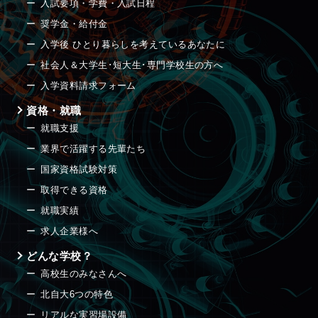
入試要項・学費・入試日程
奨学金・給付金
入学後 ひとり暮らしを考えているあなたに
社会人＆大学生･短大生･専門学校生の方へ
入学資料請求フォーム
資格・就職
就職支援
業界で活躍する先輩たち
国家資格試験対策
取得できる資格
就職実績
求人企業様へ
どんな学校？
高校生のみなさんへ
北自大6つの特色
リアルな実習場設備