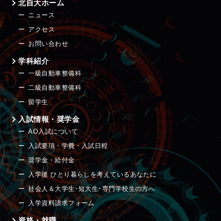
北自大ホーム
ニュース
アクセス
お問い合わせ
学科紹介
一級自動車整備科
二級自動車整備科
留学生
入試情報・奨学金
AO入試について
入試要項・学費・入試日程
奨学金・給付金
入学後 ひとり暮らしを考えているあなたに
社会人＆大学生･短大生･専門学校生の方へ
入学資料請求フォーム
資格・就職